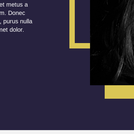
iet metus a
um. Donec
, purus nulla
met dolor.